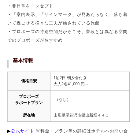
・非日常をコンセプト
・「案内表示」「サインマーク」が見あたらなく、落ち着
いて過ごせる様々な工夫が施されている旅館
・プロポーズの特別空間だからこそ、普段とは異なる空間
でのプロポーズがおすすめ
基本情報
1泊2日 朝夕食付き
価格目安
大人
2
名
41,000
円～
プロポーズ
-
（なし）
サポートプラン
所在地
山形県尾花沢市銀山新畑４４３
▶︎
公式サイト
※料金・プラン等の詳細はホテルへお問い合