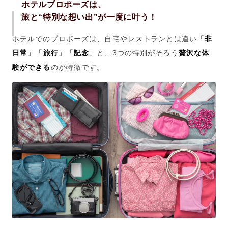
ホテルプロポーズは、
旅と
“
特別な想い出
”
が一度に叶う！
ホテルでのプロポーズは、自宅やレストランとは違い
「
非
日常
」「
旅行
」「
記念
」
と、
3
つの特別がそろう
贅沢な体
験ができる
のが特徴です。