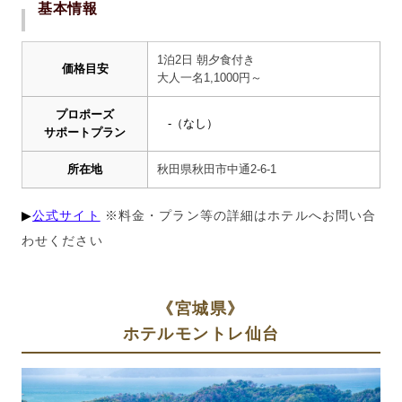
基本情報
1泊2日 朝夕食付き
価格目安
大人一名
1,1000
円～
プロポーズ
-
（なし）
サポートプラン
所在地
秋田県秋田市中通
2-6-1
▶︎
公式サイト
※料金・プラン等の詳細はホテルへお問い合
わせください
《宮城県》
ホテルモントレ仙台