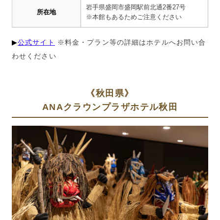
岩手県盛岡市盛岡駅前北通
2
番
27
号
所在地
※本館もあるためご注意ください
▶︎
公式サイト
※料金・プラン等の詳細はホテルへお問い合
わせください
《秋田県》
ANAクラウンプラザホテル秋田