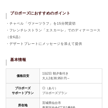
プロポーズにおすすめのポイント
・チャペル「ヴァーツラフ」を15分間貸切
・フレンチレストラン「エスカーレ」でのディナーコース
（全6品）
・デザートプレートにメッセージを添えて提供
基本情報
1泊2日 朝夕食付き
価格目安
大人
2
名
38,950
円～
プロポーズ
◎（あり）
サポートプラン
プロポーズプラン
宮城県仙台市
所在地
青葉区中央
4
丁目
1
番
8
号