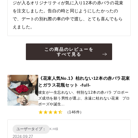
ジが入るオリジナリティが気に入り12本の赤バラの花束
を注文しました。告白の時と同じようにしたかったの
で、デートの別れ際の車の中で渡し、とても喜んでもら
えました。
この商品のレビューを
すべて見る
《花束人気No.1》枯れない12本の赤バラ花束
とガラス花瓶セット ‐full‐
彼女が一生忘れない、特別な12本の赤バラ プロポー
ズ成功を願う男性が選ぶ、永遠に枯れない花束 プロ
ポーズや誕生...
（146件）
ユーザータイプ：
K.H様
2024.09.27