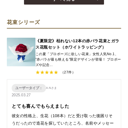
花束シリーズ
《夏限定》枯れない12本の赤バラ花束とガラ
ス花瓶セット（ホワイトラッピング）
この夏「プロポーズに欲しい花束」女性人気No.1、
”赤バラが最も映える”限定デザインが登場！ プロポー
ズや記念...
（27件）
ユーザータイプ：
A.Nさま
2025.03.27
とても喜んでもらえました
彼女の性格上、生花（108本）だと受け取った後困りそ
うだったので造花を探していたところ、名前やメッセー