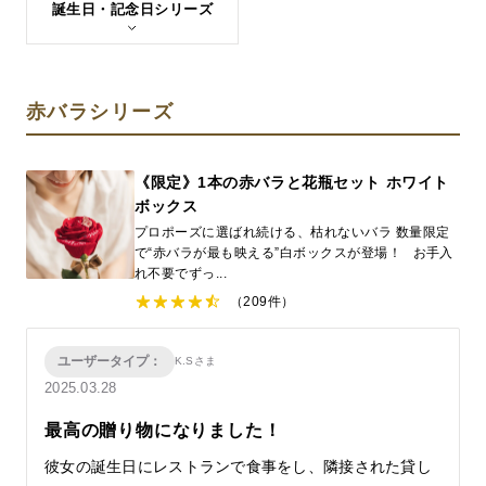
誕生日・記念日シリーズ
赤バラシリーズ
《限定》1本の赤バラと花瓶セット ホワイト
ボックス
プロポーズに選ばれ続ける、枯れないバラ 数量限定
で“赤バラが最も映える”白ボックスが登場！ お手入
れ不要でずっ...
（209件）
ユーザータイプ：
K.Sさま
2025.03.28
最高の贈り物になりました！
彼女の誕生日にレストランで食事をし、隣接された貸し