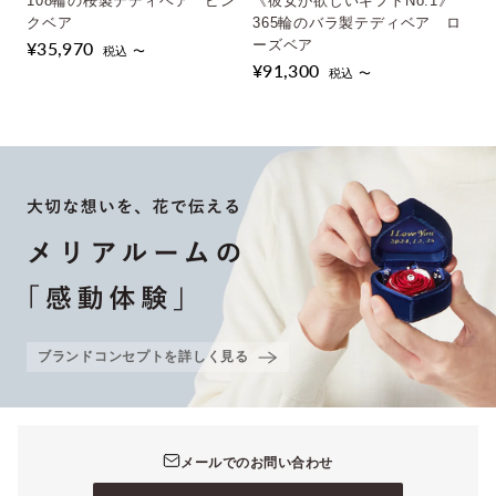
108輪の桜製テディベア ピン
《彼女が欲しいギフトNo.1》
クベア
365輪のバラ製テディベア ロ
¥35,970
ーズベア
税込 〜
¥91,300
税込 〜
ブランドコンセプトを詳しく見る
メールでのお問い合わせ