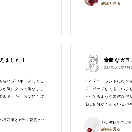
詳細を見る
えました！
素敵なガラ
受け取った方
20
もらいプロポーズしまし
ディズニーランドに行き
ろが気に入って選びまし
プロポーズしてもらいま
驚きました。彼女にも泣
たくなるような素敵なデ
。
花に名前が入っているの
赤バラ花束とガラス花瓶セッ
シンデレラのガラ
詳細を見る