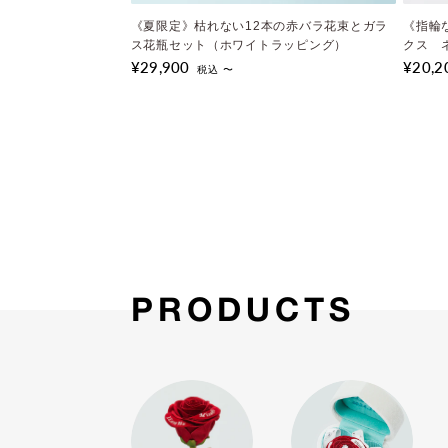
《夏限定》枯れない12本の赤バラ花束とガラ
《限定》1本の赤バラと花瓶セット ホワイト
《指輪
《夏限
ス花瓶セット（ホワイトラッピング）
ボックス
クス 
ス花瓶
¥29,900
¥17,050
¥20,2
¥29,9
税込 〜
税込 〜
PRODUCTS