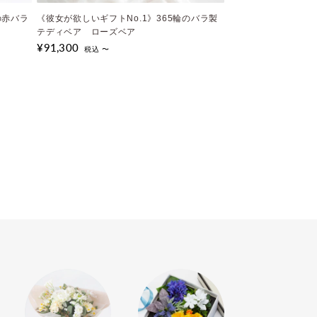
の赤バラ
《彼女が欲しいギフトNo.1》365輪のバラ製
《ガラスの靴人気No.1》シンデレラのガラス
テディベア ローズベア
の靴 プリンセスブルー
¥91,300
¥28,380
税込 〜
税込 〜