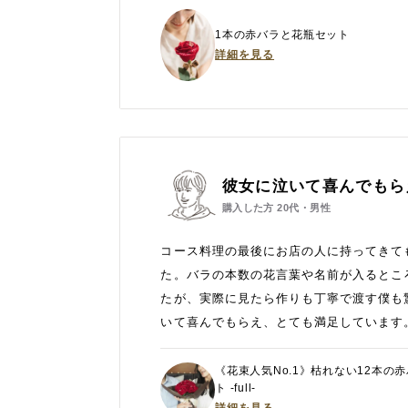
1本の赤バラと花瓶セット
詳細を見る
彼女に泣いて喜んでもら
購入した方
20代・男性
コース料理の最後にお店の人に持ってきて
た。バラの本数の花言葉や名前が入るとこ
たが、実際に見たら作りも丁寧で渡す僕も
いて喜んでもらえ、とても満足しています
《花束人気No.1》枯れない12本の
ト ‐full‐