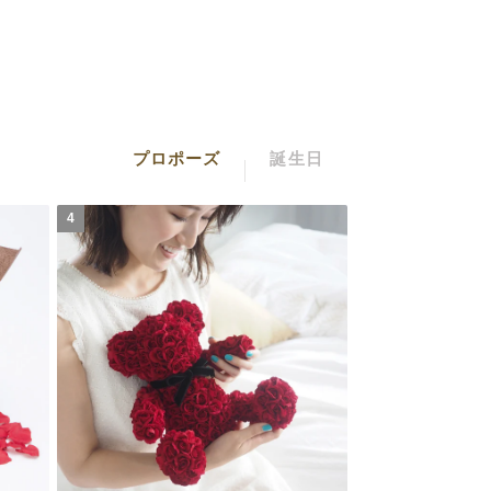
プロポーズ
誕生日
4
4