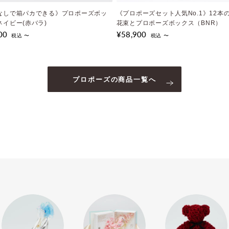
なしで箱パカできる》プロポーズボッ
定》枯れない12本の赤バラ花束とガラ
《プロポーズセット人気No.1》12本
108輪の桜製テディベア ピンクベア
¥35,970
ネイビー(赤バラ)
セット（ホワイトラッピング）
花束とプロポーズボックス（BNR）
税込 〜
00
00
¥58,900
税込 〜
税込 〜
税込 〜
プロポーズの商品一覧へ
誕生日の商品一覧へ