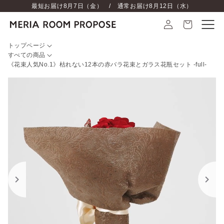
最短お届け
8月7日（金）
/ 通常お届け
8月12日（水）
トップページ
すべての商品
《花束人気No.1》枯れない12本の赤バラ花束とガラス花瓶セット ‐full‐