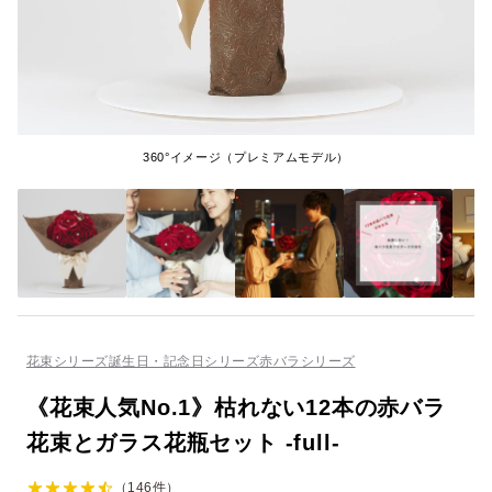
360°イメージ（プレミアムモデル）
花束シリーズ
誕生日・記念日シリーズ
赤バラシリーズ
《花束人気No.1》枯れない12本の赤バラ
花束とガラス花瓶セット ‐full‐
（146件）