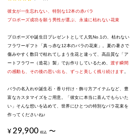
彼女が一生忘れない、特別な12本の赤バラ
プロポーズ成功を願う男性が選ぶ、永遠に枯れない花束
プロポーズや誕生日プレゼントとして人気No.1の、枯れない
フラワーギフト「真っ赤な12本のバラの花束」。夏の暑さで
傷みやすく数日で枯れてしまう生花と違って、高品質な「ア
ートフラワー（造花）製」でお作りしているため、
渡す瞬間
の感動も、その後の思い出も、ずっと美しく残り続けます
。
バラの名入れや誕生石・香り付け・飾り方アイテムなど、豊
富なカスタマイズをご用意。「彼女に本当に喜んでもらいた
い」そんな想いを込めて、世界にひとつの特別なバラ花束を
作ってくださいね♪
29,900
¥
〜
税込