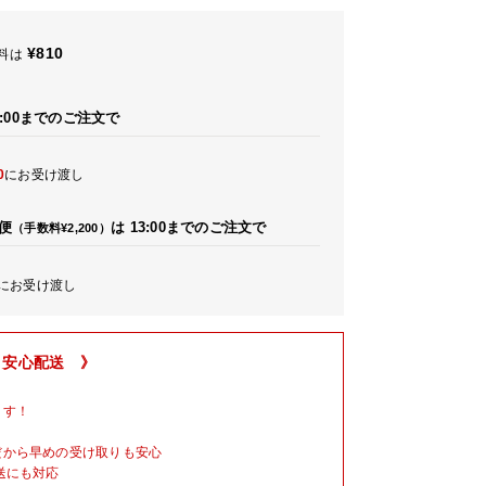
¥
810
料は
:00までのご注文で
0
にお受け渡し
便
は
13:00までのご注文で
（手数料¥2,200）
にお受け渡し
 安心配送 》
ます！
だから早めの受け取りも安心
送にも対応