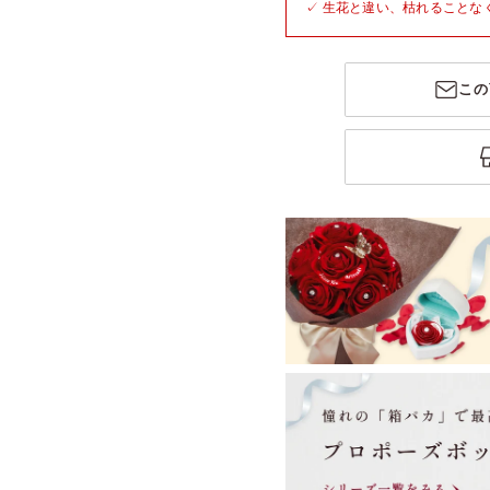
✓ 生花と違い、枯れることな
この