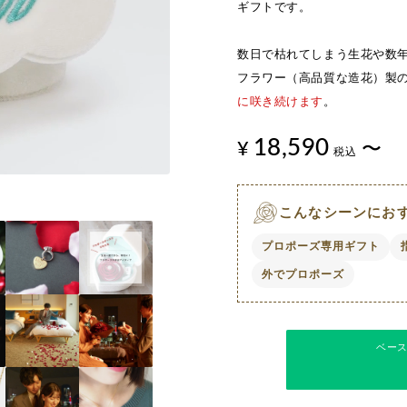
ギフトです。
数日で枯れてしまう生花や数
フラワー（高品質な造花）製
に咲き続けます
。
18,590
¥
〜
税込
こんなシーンにお
プロポーズ専用ギフト
外でプロポーズ
ベー