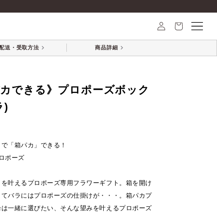
る》プロポーズボックス ブルー(赤バラ)
配送・受取方法
商品詳細
パカできる》プロポーズボック
)
しで「箱パカ」できる！
ロポーズ
」を叶えるプロポーズ専用フラワーギフト。箱を開け
してバラにはプロポーズの仕掛けが・・・。箱パカプ
輪は一緒に選びたい、そんな望みを叶えるプロポーズ