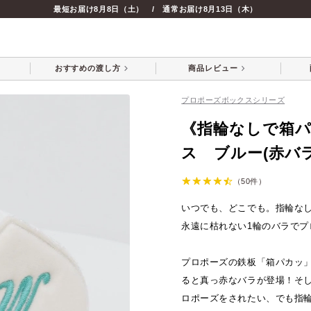
最短お届け
8月8日（土）
/ 通常お届け
8月13日（木）
の商品
《指輪なしで箱パカでき
おすすめの
渡し方
商品レビュー
プロポーズボックスシリーズ
《指輪なしで箱
ス ブルー(赤バラ
（50件）
いつでも、どこでも。指輪な
永遠に枯れない1輪のバラでプ
プロポーズの鉄板「箱パカッ
ると真っ赤なバラが登場！そ
ロポーズをされたい、でも指