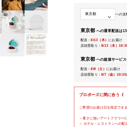
への送
東京都
への通常配送は13
配送：
8/13（木）
にお届け
店頭受取り：
8/13（木）
10:3
東京都
への超速サービス
配送：
8/8（土）
にお届け
店頭受取り：
8/7（金）
10:30
プロポーズに間に合う《
ご希望のお届け日を指定でき
✓暑さに強いアートフラワー
✓ ホテル・レストランへの配