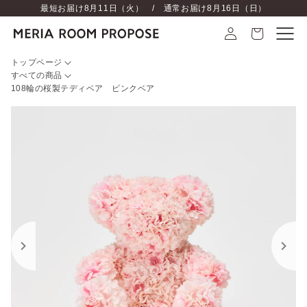
最短お届け
8月11日（火）
/ 通常お届け
8月16日（日）
トップページ
すべての商品
108輪の桜製テディベア ピンクベア