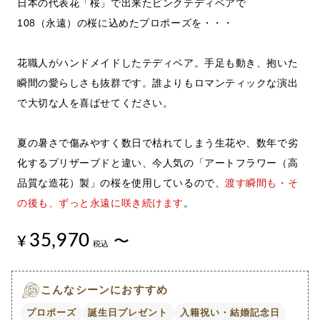
日本の代表花「桜」で出来たピンクテディベアで
108（永遠）
の桜に込めたプロポーズを・・・
花職人がハンドメイドしたテディベア。手足も動き、抱いた
瞬間の愛らしさも抜群です。誰よりもロマンティックな演出
で大切な人を喜ばせてください。
夏の暑さで傷みやすく数日で枯れてしまう生花や、数年で劣
化するプリザーブドと違い、今人気の「アートフラワー（高
品質な造花）製」の桜を使用しているので、
渡す瞬間も・そ
の後も、ずっと永遠に咲き続
けます
。
35,970
¥
〜
税込
こんなシーンにおすすめ
プロポーズ
誕生日プレゼント
入籍祝い・結婚記念日