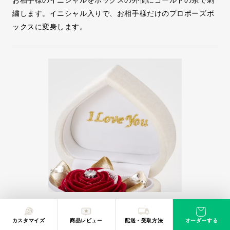
繍します。イニシャル入りで、お相手様だけのプロポーズボ
ックスに変身します。
ボックス刺繍：内側（メッセージ）
カスタマイズ
商品レビュー
配送・受取方法
オーダーする