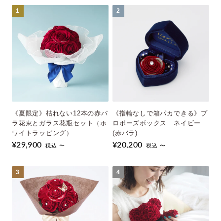
1
1
2
2
《夏限定》枯れない12本の赤バ
《限定》1本の赤バラと花瓶セ
《指輪なしで箱パカできる》プ
《夏限定》枯れない12本の赤バ
ラ花束とガラス花瓶セット（ホ
ット ホワイトボックス
ロポーズボックス ネイビー
ラ花束とガラス花瓶セット（ホ
¥17,050
ワイトラッピング）
(赤バラ)
ワイトラッピング）
税込 〜
¥29,900
¥20,200
¥29,900
税込 〜
税込 〜
税込 〜
3
3
4
4